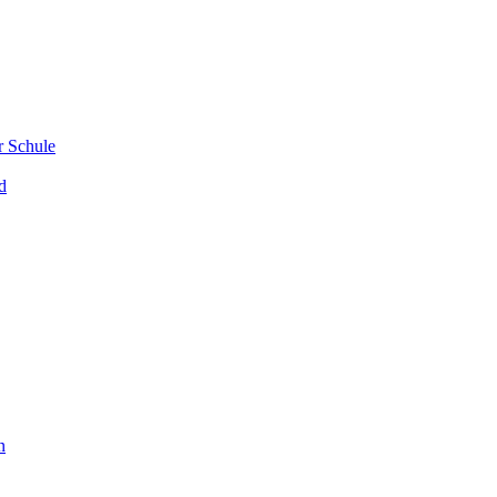
r Schule
d
n