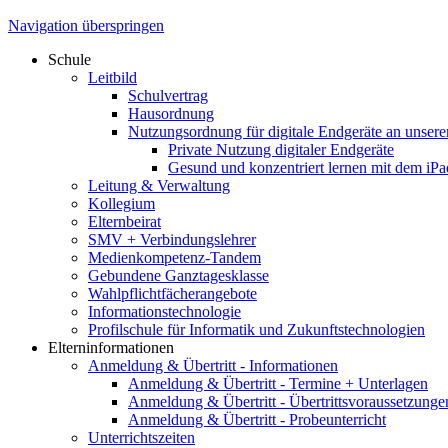
Navigation überspringen
Schule
Leitbild
Schulvertrag
Hausordnung
Nutzungsordnung für digitale Endgeräte an unsere
Private Nutzung digitaler Endgeräte
Gesund und konzentriert lernen mit dem iPa
Leitung & Verwaltung
Kollegium
Elternbeirat
SMV + Verbindungslehrer
Medienkompetenz-Tandem
Gebundene Ganztagesklasse
Wahlpflichtfächerangebote
Informationstechnologie
Profilschule für Informatik und Zukunftstechnologien
Elterninformationen
Anmeldung & Übertritt - Informationen
Anmeldung & Übertritt - Termine + Unterlagen
Anmeldung & Übertritt - Übertrittsvoraussetzunge
Anmeldung & Übertritt - Probeunterricht
Unterrichtszeiten